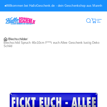
Direkt zum Inhalt
Willkommen bei HalloGeschenk.de - dein Geschenkshop aus Mannhei
HalloGeschenk.de
Suche
Warenk
Seit
/
Blechschilder
/
Blechschild Spruch 46x10cm F***t euch Allee Geschenk lustig Deko
Schild