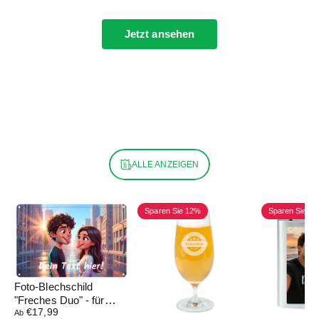
Jetzt ansehen
ALLE ANZEIGEN
Sparen Sie 12%
Sparen Sie 7
Foto-Blechschild
"Freches Duo" - für
€17,99
Paare - mit 3D-Figur-
Ab